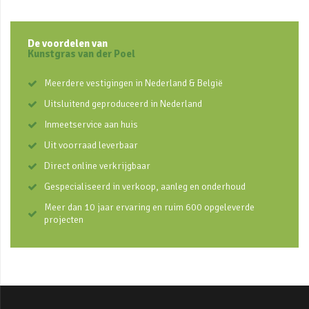
De voordelen van
Kunstgras van der Poel
Meerdere vestigingen in Nederland & België
Uitsluitend geproduceerd in Nederland
Inmeetservice aan huis
Uit voorraad leverbaar
Direct online verkrijgbaar
Gespecialiseerd in verkoop, aanleg en onderhoud
Meer dan 10 jaar ervaring en ruim 600 opgeleverde
projecten