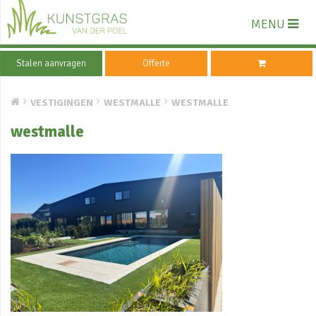
MENU
Stalen aanvragen
Offerte
VESTIGINGEN
WESTMALLE
WESTMALLE
westmalle