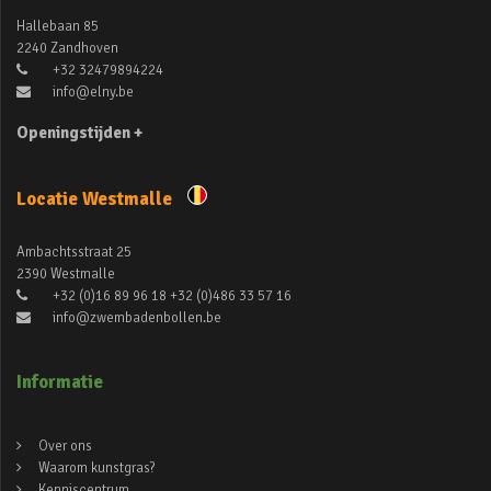
Hallebaan 85
2240 Zandhoven
+32 32479894224
info@elny.be
Openingstijden +
Locatie Westmalle
Ambachtsstraat 25
2390 Westmalle
+32 (0)16 89 96 18 +32 (0)486 33 57 16
info@zwembadenbollen.be
Informatie
Over ons
Waarom kunstgras?
Kenniscentrum