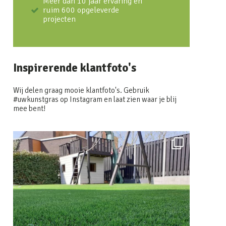
Meer dan 10 jaar ervaring en
ruim 600 opgeleverde
projecten
Inspirerende klantfoto's
Wij delen graag mooie klantfoto's. Gebruik
#uwkunstgras op Instagram en laat zien waar je blij
mee bent!
uwkunstgras
Feb 6