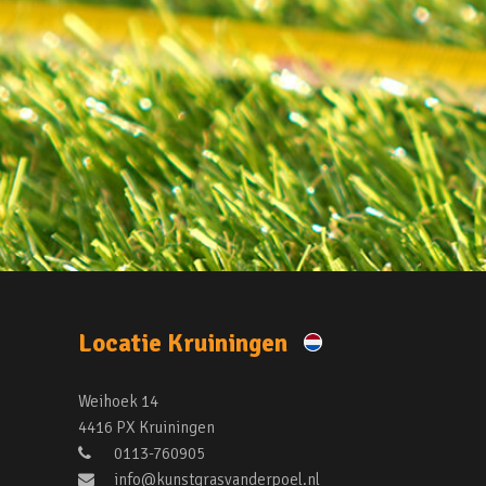
Locatie Kruiningen
Weihoek 14
4416 PX Kruiningen
0113-760905
info@kunstgrasvanderpoel.nl