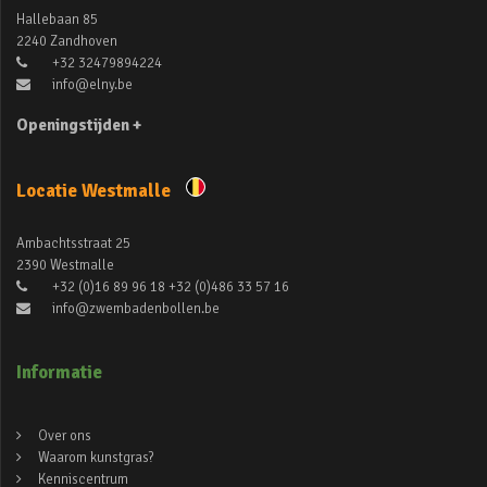
Hallebaan 85
2240 Zandhoven
+32 32479894224
info@elny.be
Openingstijden +
Locatie Westmalle
Ambachtsstraat 25
2390 Westmalle
+32 (0)16 89 96 18 +32 (0)486 33 57 16
info@zwembadenbollen.be
Informatie
Over ons
Waarom kunstgras?
Kenniscentrum