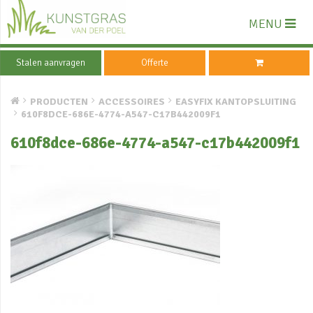
MENU
Stalen aanvragen
Offerte
PRODUCTEN
ACCESSOIRES
EASYFIX KANTOPSLUITING
610F8DCE-686E-4774-A547-C17B442009F1
610f8dce-686e-4774-a547-c17b442009f1